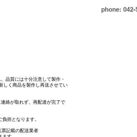
phone: 042-
ん。品質には十分注意
して製作・
新しく商品を
製作し再送させてい
に連絡が取れず、再配
達が完了で
をご負担となります。
伝票記載の配送業者
きます。