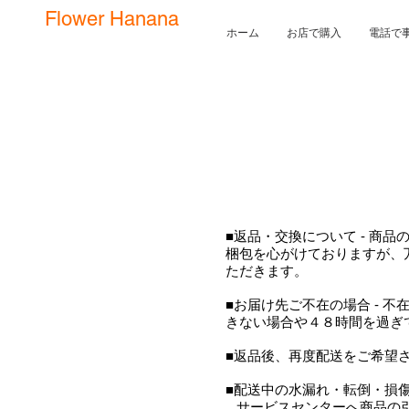
Flower Hanana
ホーム
お店で購入
電話で
■返品・交換について - 商
梱包を心がけておりますが、
ただきます。
■お届け先ご不在の場合 - 
きない場合や４８時間を過ぎ
■返品後、再度配送をご希望さ
■配送中の水漏れ・転倒・損
サービスセンターへ商品の引