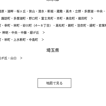
清原・湖畔・桜ヶ丘・狭山・清水・新堀・蔵敷・高木・立野・多摩湖・中央
・諏訪町・多摩湖町・野口町・富士見町・本町・美住町・廻田町
＞
町・幸町・栄町・砂川町（4～８丁目）・高松町・錦町・羽衣町・緑町・若
園・神明・中央・中藤・緑が丘
＞
町・栄町・上水新町・中島町
＞
埼玉県
松が丘・山口 ＞
地図で見る