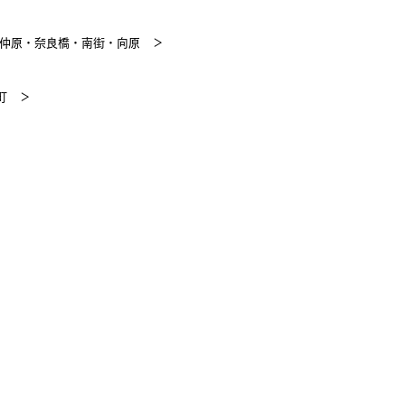
・仲原・奈良橋・南街・向原
＞
葉町
＞